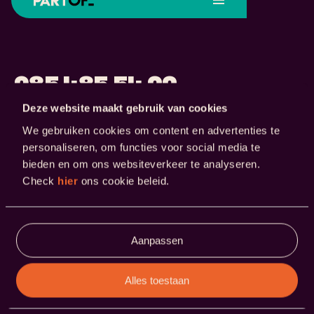
Home
Over ons
085
485
54
99
contact@partof.nl
Werken bij
Deze website maakt gebruik van cookies
Updates
We gebruiken cookies om content en advertenties te
personaliseren, om functies voor social media te
Contact
WHATSAPP ONS
bieden en om ons websiteverkeer te analyseren.
Check
hier
ons cookie beleid.
Vacatures
Aanpassen
Cookies
Privacy
Terms
Alles toestaan